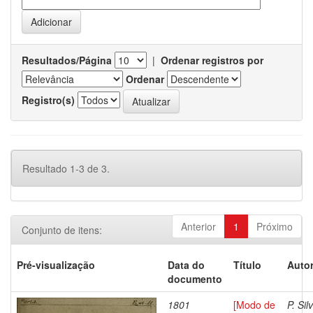
Resultados/Página
|
Ordenar registros por
Ordenar
Registro(s)
Resultado 1-3 de 3.
Anterior
1
Próximo
Conjunto de itens:
Pré-visualização
Data do
Título
Autor
documento
1801
[Modo de
P. Sil