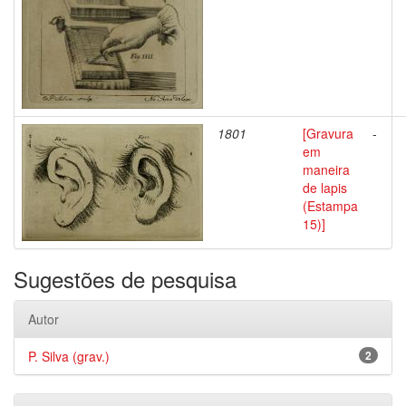
1801
[Gravura
-
em
maneira
de lapis
(Estampa
15)]
Sugestões de pesquisa
Autor
P. Silva (grav.)
2