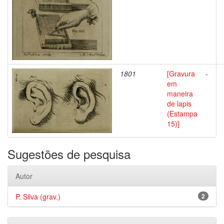
1801
[Gravura
-
em
maneira
de lapis
(Estampa
15)]
Sugestões de pesquisa
Autor
P. Silva (grav.)
2