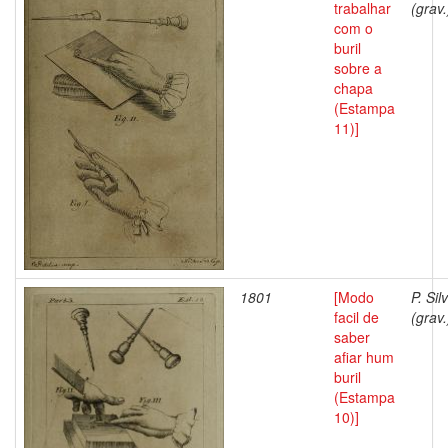
trabalhar
(grav.
com o
buril
sobre a
chapa
(Estampa
11)]
1801
[Modo
P. Sil
facil de
(grav.
saber
afiar hum
buril
(Estampa
10)]