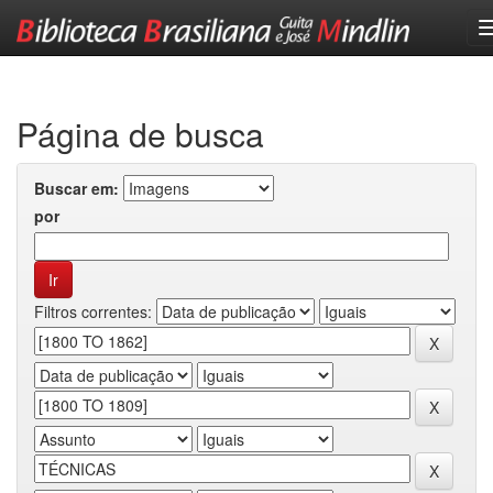
Skip
navigation
Página de busca
Buscar em:
por
Filtros correntes: