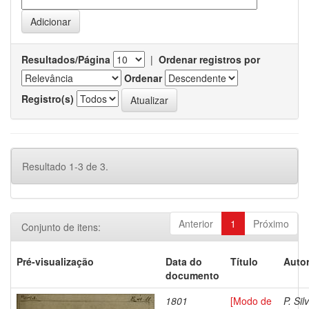
Resultados/Página
|
Ordenar registros por
Ordenar
Registro(s)
Resultado 1-3 de 3.
Anterior
1
Próximo
Conjunto de itens:
Pré-visualização
Data do
Título
Autor
documento
1801
[Modo de
P. Sil