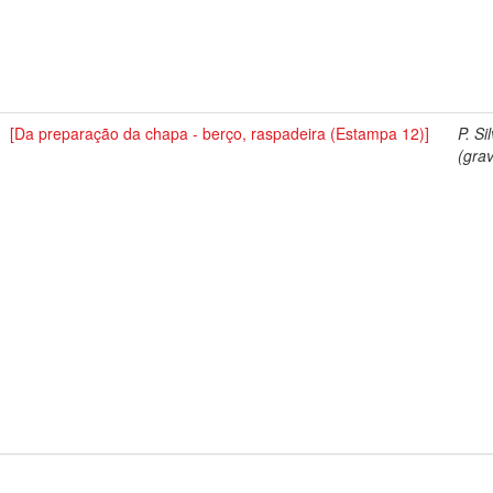
[Da preparação da chapa - berço, raspadeira (Estampa 12)]
P. Si
(grav