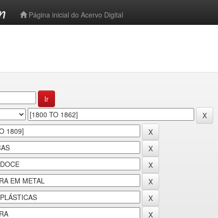
-->
Página inicial do Acervo Digital