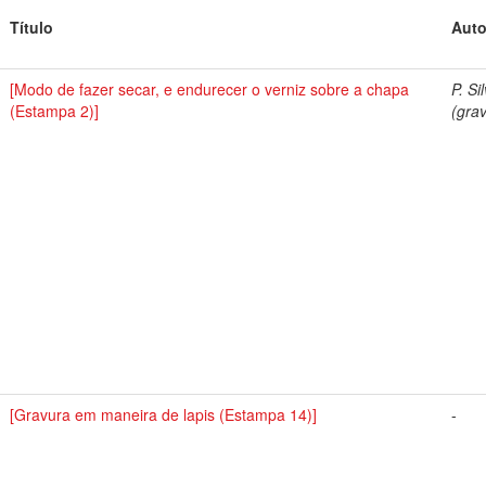
Título
Auto
[Modo de fazer secar, e endurecer o verniz sobre a chapa
P. Si
(Estampa 2)]
(grav
[Gravura em maneira de lapis (Estampa 14)]
-