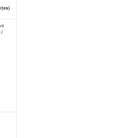
r(es)
lva
.)