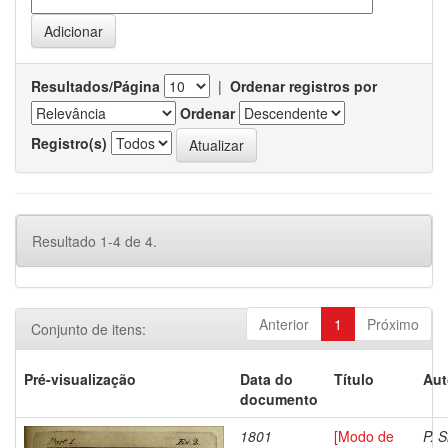
Resultados/Página
|
Ordenar registros por
Ordenar
Registro(s)
Resultado 1-4 de 4.
Anterior
1
Próximo
Conjunto de itens:
Pré-visualização
Data do
Título
Aut
documento
1801
[Modo de
P. S