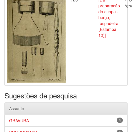
preparação
(gra
da chapa -
berço,
raspadeira
(Estampa
12)]
Sugestões de pesquisa
Assunto
GRAVURA
4