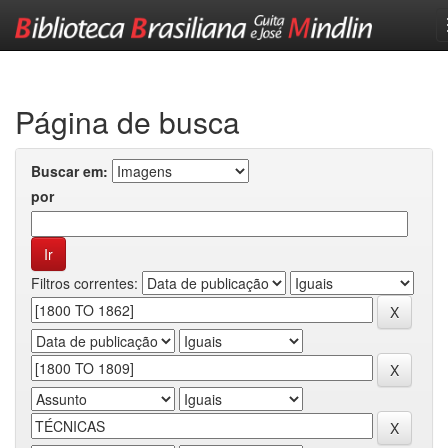
Skip
navigation
Página de busca
Buscar em:
por
Filtros correntes: