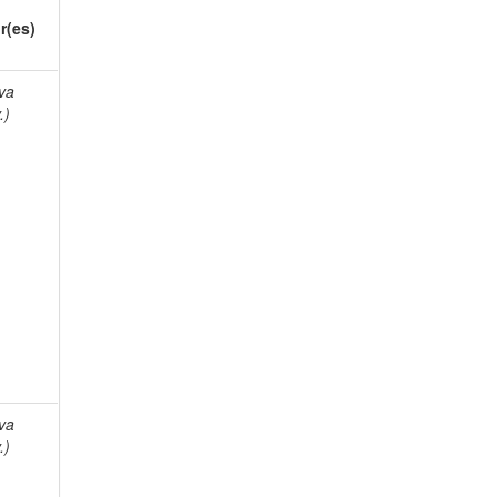
r(es)
lva
.)
lva
.)