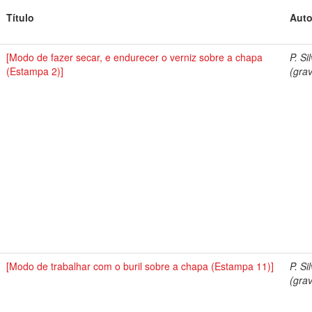
Título
Auto
[Modo de fazer secar, e endurecer o verniz sobre a chapa
P. Si
(Estampa 2)]
(grav
[Modo de trabalhar com o buril sobre a chapa (Estampa 11)]
P. Si
(grav