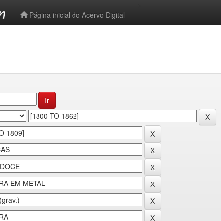
-->
Página inicial do Acervo Digital