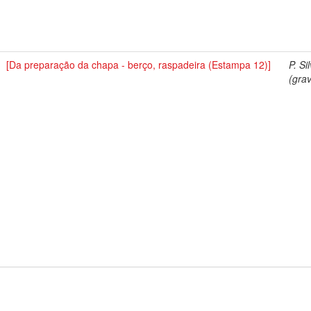
[Da preparação da chapa - berço, raspadeira (Estampa 12)]
P. Si
(grav