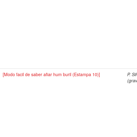
[Modo facil de saber afiar hum buril (Estampa 10)]
P. Si
(grav