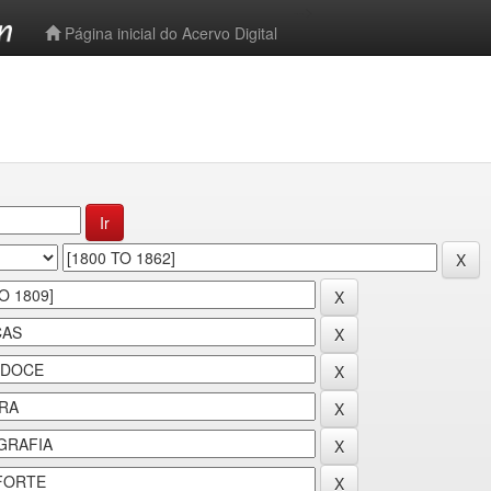
-->
Página inicial do Acervo Digital