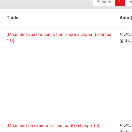
Anterior
1
P
Título
Autor
[Modo de trabalhar com o buril sobre a chapa (Estampa
P. Silv
11)]
(grav.)
[Modo facil de saber afiar hum buril (Estampa 10)]
P. Silv
(grav.)