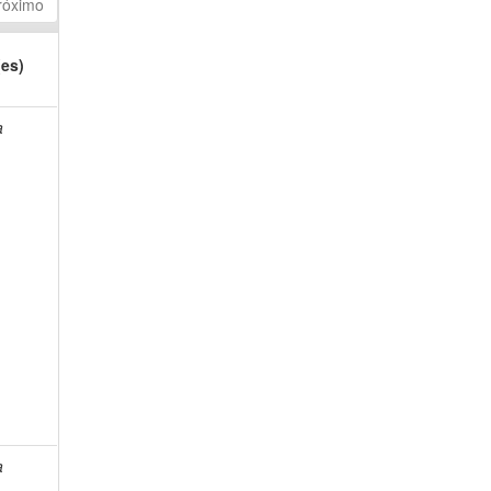
róximo
(es)
a
a