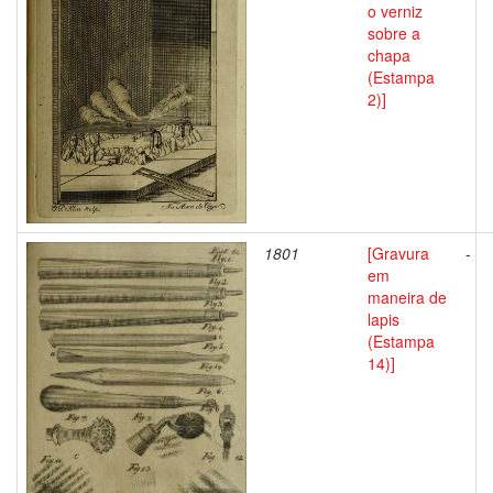
o verniz
sobre a
chapa
(Estampa
2)]
1801
[Gravura
-
em
maneira de
lapis
(Estampa
14)]