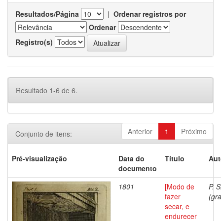
Resultados/Página
|
Ordenar registros por
Ordenar
Registro(s)
Resultado 1-6 de 6.
Anterior
1
Próximo
Conjunto de itens:
Pré-visualização
Data do
Título
Aut
documento
1801
[Modo de
P. S
fazer
(gra
secar, e
endurecer