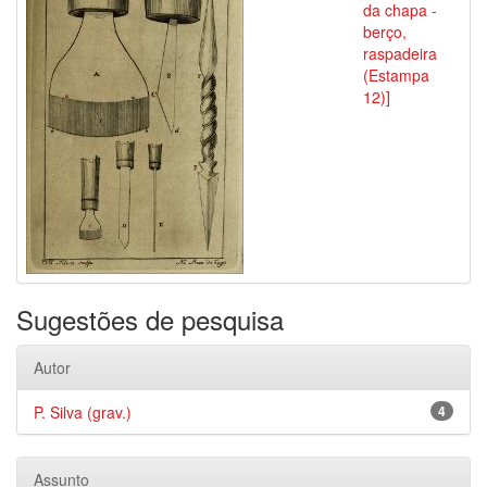
da chapa -
berço,
raspadeira
(Estampa
12)]
Sugestões de pesquisa
Autor
P. Silva (grav.)
4
Assunto