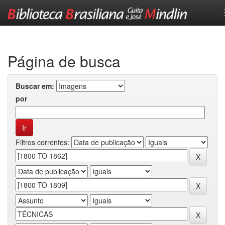
Skip
navigation
Página de busca
Buscar em:
por
Filtros correntes: