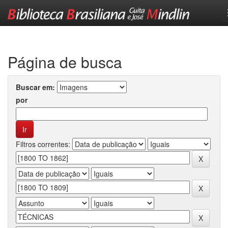
Skip
navigation
Página de busca
Buscar em:
por
Filtros correntes: