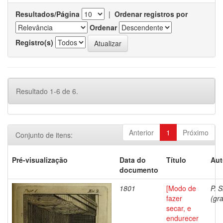
Resultados/Página
|
Ordenar registros por
Ordenar
Registro(s)
Resultado 1-6 de 6.
Anterior
1
Próximo
Conjunto de itens:
Pré-visualização
Data do
Título
Aut
documento
1801
[Modo de
P. S
fazer
(gra
secar, e
endurecer