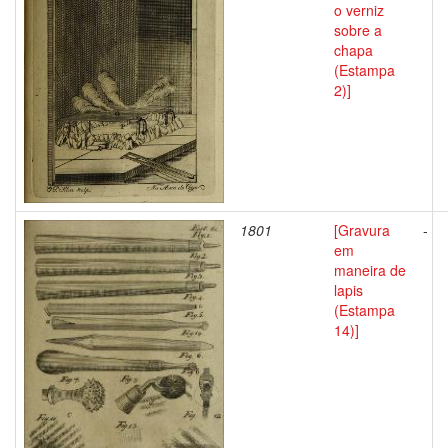
o verniz
sobre a
chapa
(Estampa
2)]
1801
[Gravura
-
em
maneira de
lapis
(Estampa
14)]