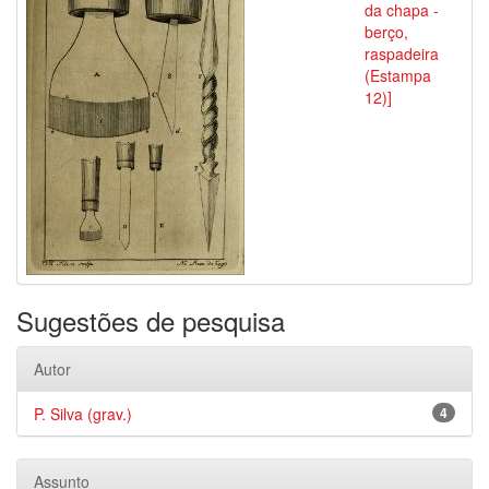
da chapa -
berço,
raspadeira
(Estampa
12)]
Sugestões de pesquisa
Autor
P. Silva (grav.)
4
Assunto