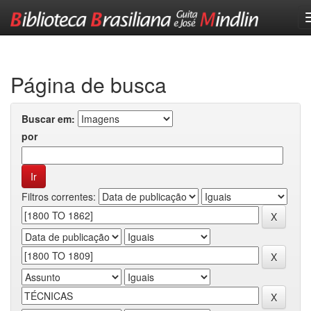
Skip
navigation
Página de busca
Buscar em:
por
Filtros correntes: