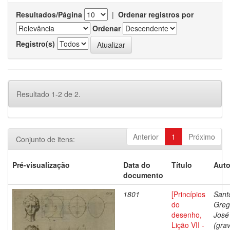
Resultados/Página
|
Ordenar registros por
Ordenar
Registro(s)
Resultado 1-2 de 2.
Anterior
1
Próximo
Conjunto de itens:
Pré-visualização
Data do
Título
Auto
documento
1801
[Princípios
Sant
do
Greg
desenho,
José
Lição VII -
(grav