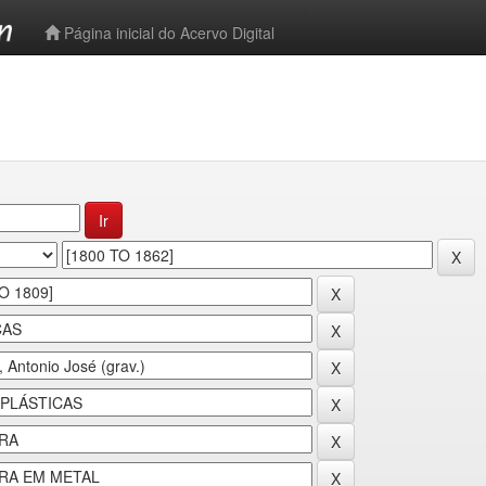
-->
Página inicial do Acervo Digital