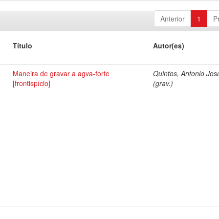
Anterior
1
P
Título
Autor(es)
Maneira de gravar a agva-forte
Quintos, Antonio Jos
[frontispício]
(grav.)