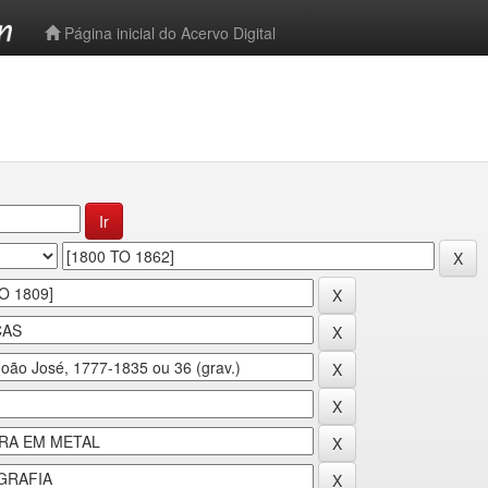
-->
Página inicial do Acervo Digital