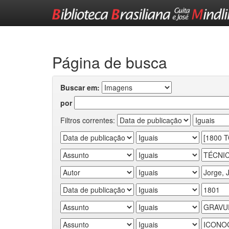
Skip
navigation
Página de busca
Buscar em:
por
Filtros correntes: