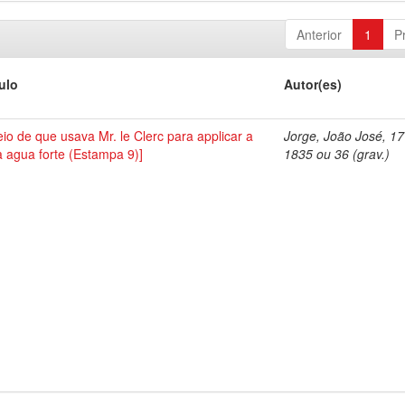
Anterior
1
P
tulo
Autor(es)
io de que usava Mr. le Clerc para applicar a
Jorge, João José, 1
a agua forte (Estampa 9)]
1835 ou 36 (grav.)