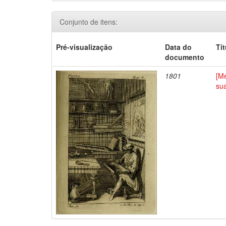
Conjunto de itens:
Pré-visualização
Data do
Tí
documento
1801
[Me
su