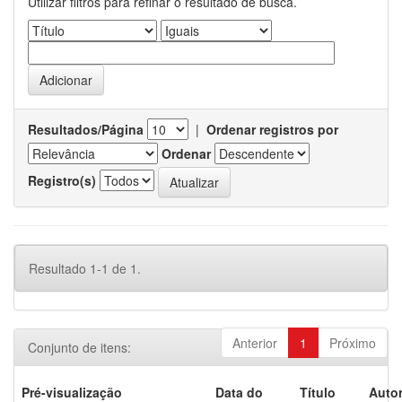
Utilizar filtros para refinar o resultado de busca.
Resultados/Página
|
Ordenar registros por
Ordenar
Registro(s)
Resultado 1-1 de 1.
Anterior
1
Próximo
Conjunto de itens:
Pré-visualização
Data do
Título
Autor