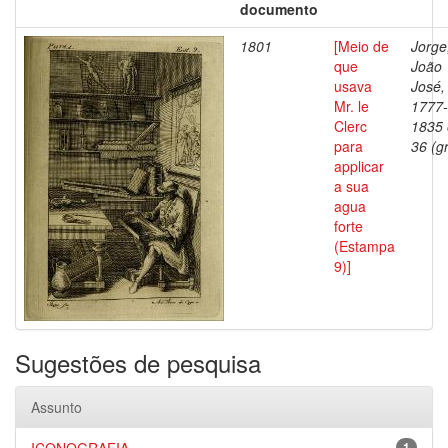
documento
1801
[Meio de
Jorge
que
João
usava
José,
Mr. le
1777-
Clerc
1835
para
36 (gr
applicar
a sua
agua
forte
(Estampa
9)]
Sugestões de pesquisa
Assunto
1