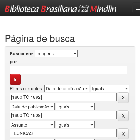
Skip
navigation
Página de busca
Buscar em:
por
Filtros correntes: