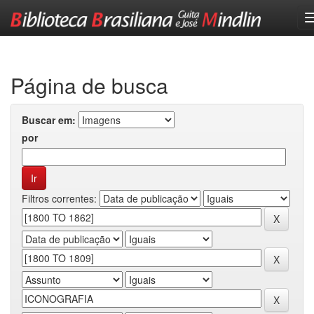
Skip
navigation
Página de busca
Buscar em:
por
Filtros correntes: