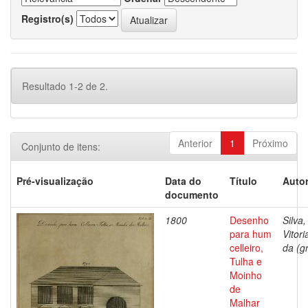
Registro(s)
Resultado 1-2 de 2.
Anterior
1
Próximo
Conjunto de itens:
Pré-visualização
Data do
Título
Autor
documento
1800
Desenho
Silva,
para hum
Vitor
celleiro,
da (gr
Tulha e
Moinho
de
Malhar