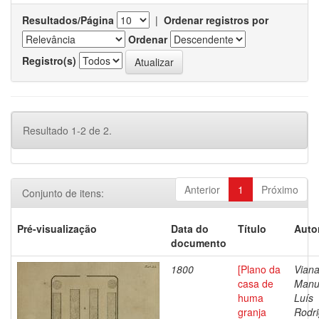
Resultados/Página
|
Ordenar registros por
Ordenar
Registro(s)
Resultado 1-2 de 2.
Anterior
1
Próximo
Conjunto de itens:
Pré-visualização
Data do
Título
Auto
documento
1800
[Plano da
Viana
casa de
Manu
huma
Luís
granja
Rodri