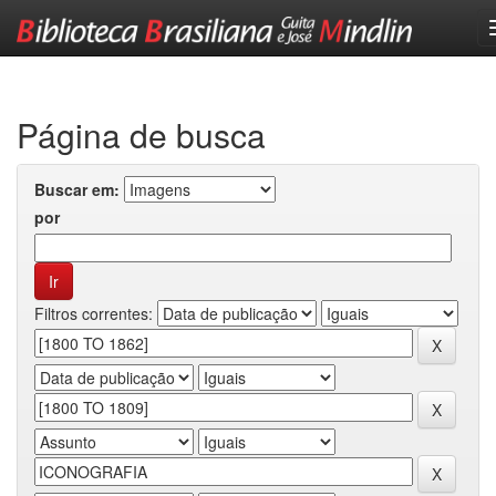
Skip
navigation
Página de busca
Buscar em:
por
Filtros correntes: