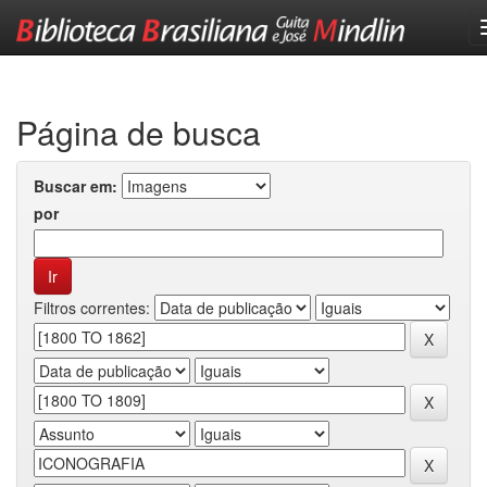
Skip
navigation
Página de busca
Buscar em:
por
Filtros correntes: