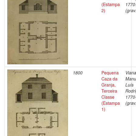
(Estampa
1770
2)
(grav
1800
Pequena
Viana
Caza da
Manu
Granja,
Luís
Terceira
Rodri
Classe
1770
(Estampa
(grav
1)