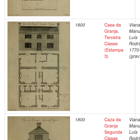
1800
Casa da
Viana
Granja.
Manu
Terceira
Luís
Classe
Rodri
(Estampa
1770
3)
(grav
1800
Caza da
Viana
Granja
Manu
Segunda
Luís
Classe
Rodri