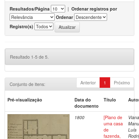
Resultados/Página
|
Ordenar registros por
Ordenar
Registro(s)
Resultado 1-5 de 5.
Anterior
1
Próximo
Conjunto de itens:
Pré-visualização
Data do
Título
Auto
documento
1800
[Plano de
Viana
uma casa
Manu
de
Luís
fazenda,
Rodri