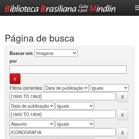
Skip
navigation
Página de busca
Buscar em:
por
Filtros correntes: