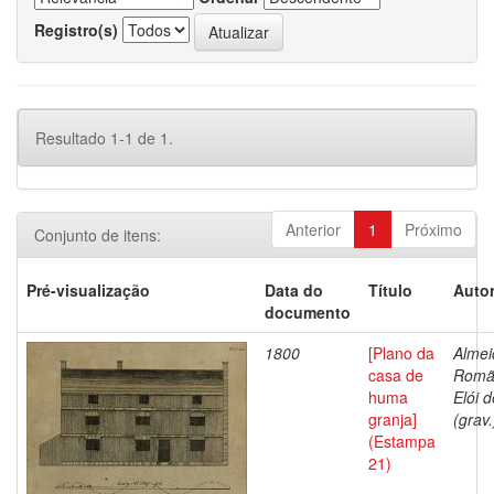
Registro(s)
Resultado 1-1 de 1.
Anterior
1
Próximo
Conjunto de itens:
Pré-visualização
Data do
Título
Autor
documento
1800
[Plano da
Almei
casa de
Romã
huma
Elói d
granja]
(grav.
(Estampa
21)