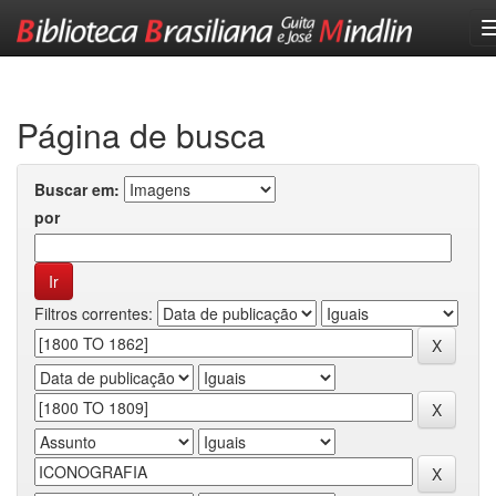
Skip
navigation
Página de busca
Buscar em:
por
Filtros correntes: