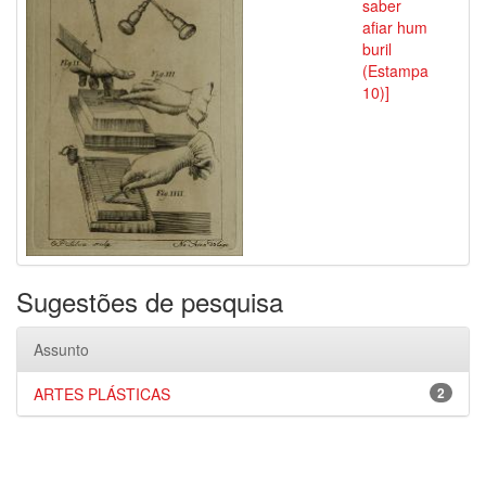
saber
afiar hum
buril
(Estampa
10)]
Sugestões de pesquisa
Assunto
ARTES PLÁSTICAS
2