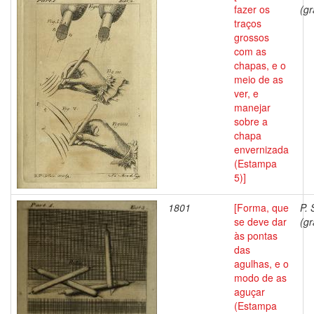
fazer os
(gr
traços
grossos
com as
chapas, e o
meio de as
ver, e
manejar
sobre a
chapa
envernizada
(Estampa
5)]
1801
[Forma, que
P. 
se deve dar
(gr
às pontas
das
agulhas, e o
modo de as
aguçar
(Estampa