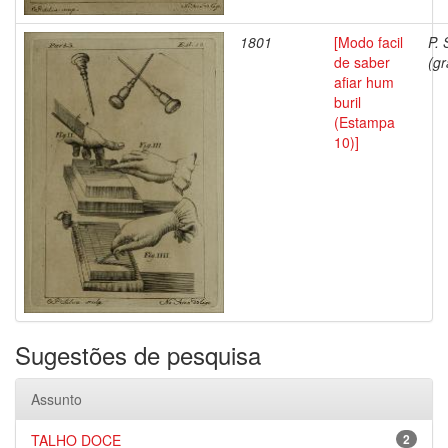
1801
[Modo facil
P. 
de saber
(gr
afiar hum
buril
(Estampa
10)]
Sugestões de pesquisa
Assunto
TALHO DOCE
2