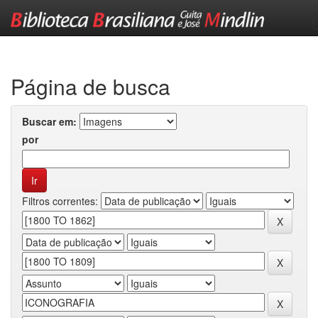
Skip
navigation
Página de busca
Buscar em:
por
Filtros correntes: