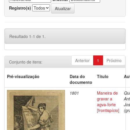
Registro(s)
Resultado 1-1 de 1.
Anterior
1
Próximo
Conjunto de itens:
Pré-visualização
Data do
Título
Au
documento
1801
Maneira de
Qui
gravar a
Ant
agva-forte
Jo
[frontispício]
(gr