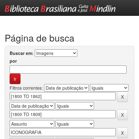
Skip
navigation
Página de busca
Buscar em:
por
Filtros correntes: