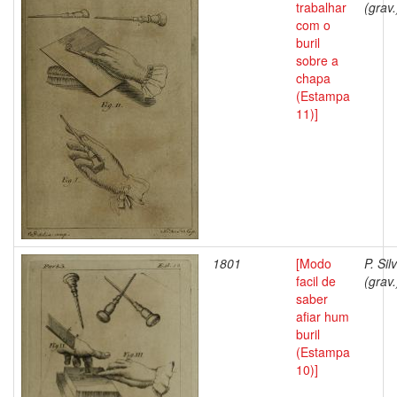
trabalhar
(grav.
com o
buril
sobre a
chapa
(Estampa
11)]
1801
[Modo
P. Sil
facil de
(grav.
saber
afiar hum
buril
(Estampa
10)]