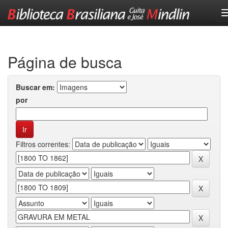
Skip
navigation
Página de busca
Buscar em:
por
Filtros correntes: