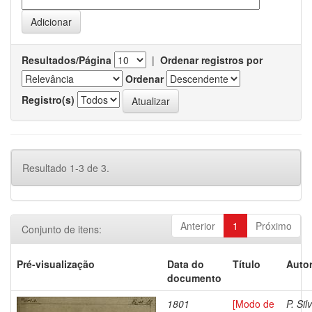
Resultados/Página
|
Ordenar registros por
Ordenar
Registro(s)
Resultado 1-3 de 3.
Anterior
1
Próximo
Conjunto de itens:
Pré-visualização
Data do
Título
Autor
documento
1801
[Modo de
P. Sil