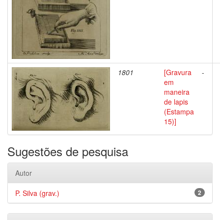
1801
[Gravura
-
em
maneira
de lapis
(Estampa
15)]
Sugestões de pesquisa
Autor
P. Silva (grav.)
2