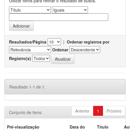
Utilizar filtros para refinar o resultado de busca.
Resultados/Página
|
Ordenar registros por
Ordenar
Registro(s)
Resultado 1-1 de 1.
Anterior
1
Próximo
Conjunto de itens:
Pré-visualização
Data do
Título
Au