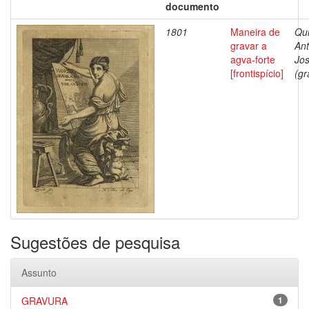
documento
1801
Maneira de
Qui
gravar a
Ant
agva-forte
Jo
[frontispício]
(gr
Sugestões de pesquisa
Assunto
GRAVURA
1