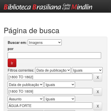
Skip
navigation
Página de busca
Buscar em:
por
Filtros correntes: