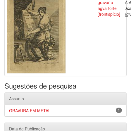
gravar a
Ant
agva-forte
Jo
[frontispício]
(gr
Sugestões de pesquisa
Assunto
GRAVURA EM METAL
1
Data de Publicação