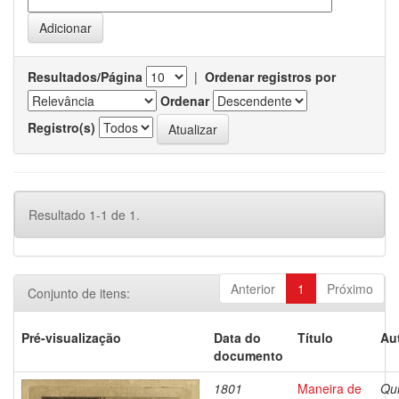
Resultados/Página
|
Ordenar registros por
Ordenar
Registro(s)
Resultado 1-1 de 1.
Anterior
1
Próximo
Conjunto de itens:
Pré-visualização
Data do
Título
Au
documento
1801
Maneira de
Qui