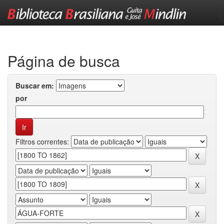
Skip
navigation
Página de busca
Buscar em:
por
Filtros correntes: