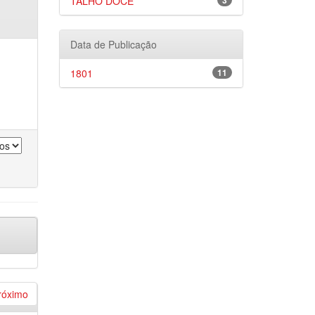
TALHO DOCE
3
Data de Publicação
1801
11
róximo