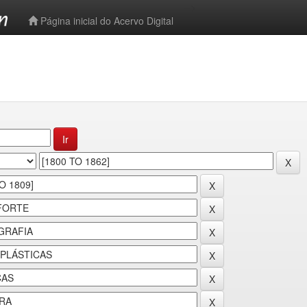
-->
Página inicial do Acervo Digital