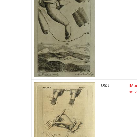
1801
[Mo
as v