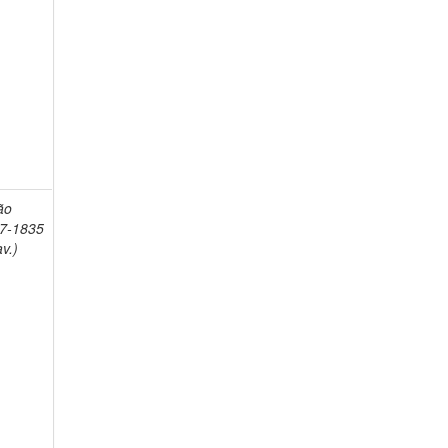
ão
77-1835
v.)