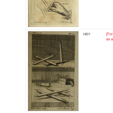
1801
[Fo
as 