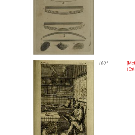
1801
[Mei
(Es