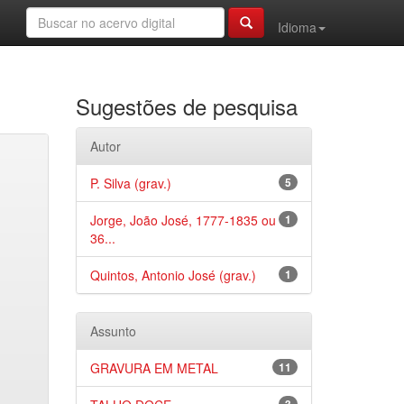
Idioma
Sugestões de pesquisa
Autor
P. Silva (grav.)
5
Jorge, João José, 1777-1835 ou
1
36...
Quintos, Antonio José (grav.)
1
Assunto
GRAVURA EM METAL
11