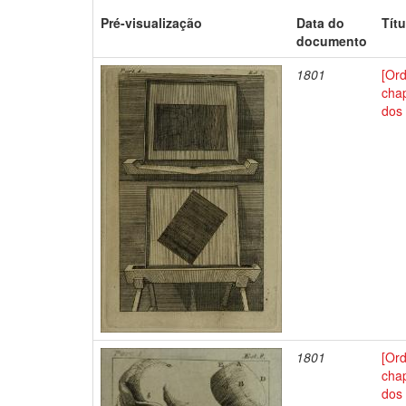
Pré-visualização
Data do
Títu
documento
1801
[Or
chap
dos 
1801
[Or
chap
dos 