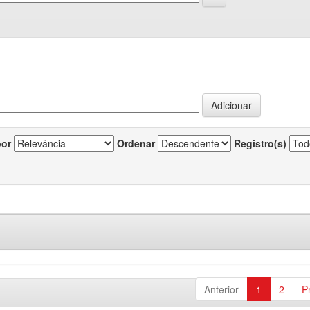
por
Ordenar
Registro(s)
Anterior
1
2
P