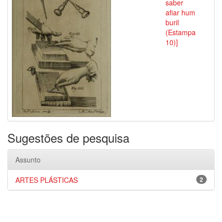
saber
afiar hum
buril
(Estampa
10)]
Sugestões de pesquisa
Assunto
ARTES PLÁSTICAS
2