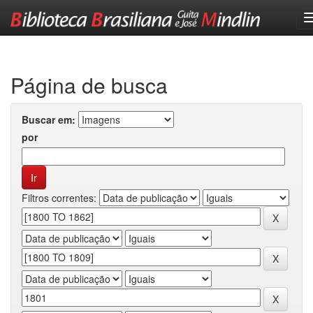
Skip
navigation
Página de busca
Buscar em:
por
Filtros correntes: