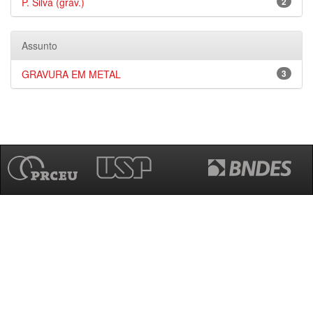
P. Silva (grav.)
2
Assunto
GRAVURA EM METAL
3