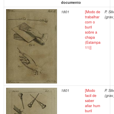
documento
1801
[Modo de
P. Sil
trabalhar
(grav.
com o
buril
sobre a
chapa
(Estampa
11)]
1801
[Modo
P. Sil
facil de
(grav.
saber
afiar hum
buril