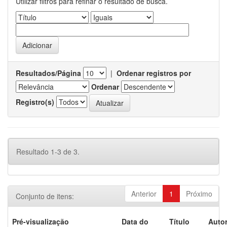
Utilizar filtros para refinar o resultado de busca.
Resultados/Página
|
Ordenar registros por
Ordenar
Registro(s)
Resultado 1-3 de 3.
Anterior
1
Próximo
Conjunto de itens:
Pré-visualização
Data do
Título
Autor