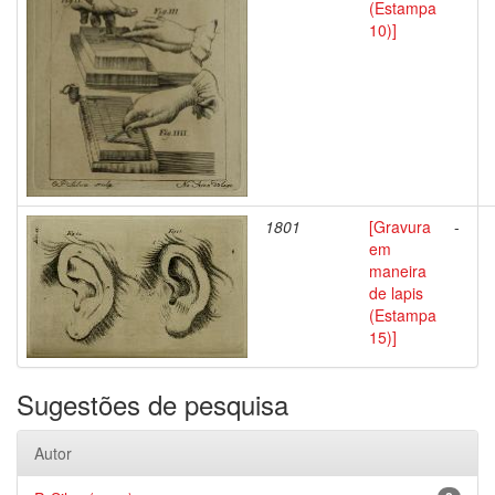
(Estampa
10)]
1801
[Gravura
-
em
maneira
de lapis
(Estampa
15)]
Sugestões de pesquisa
Autor