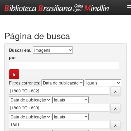
Skip
navigation
Página de busca
Buscar em:
por
Filtros correntes: