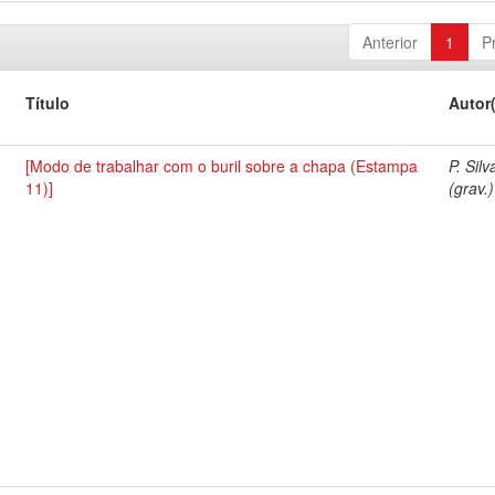
Anterior
1
P
Título
Autor
[Modo de trabalhar com o buril sobre a chapa (Estampa
P. Silv
11)]
(grav.)