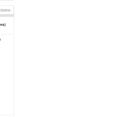
róximo
(es)
a