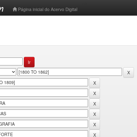
-->
Página inicial do Acervo Digital