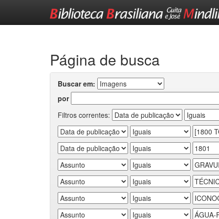
Skip
navigation
Página de busca
Buscar em:
por
Filtros correntes: