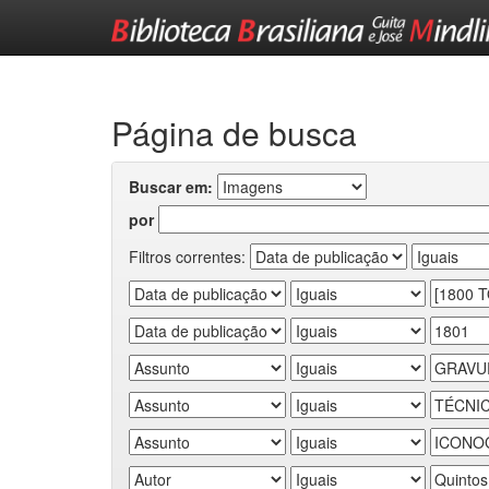
Skip
navigation
Página de busca
Buscar em:
por
Filtros correntes: