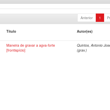
Anterior
1
P
Título
Autor(es)
Maneira de gravar a agva-forte
Quintos, Antonio Jos
[frontispício]
(grav.)