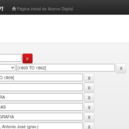
-->
Página inicial do Acervo Digital