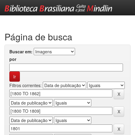
Skip
navigation
Página de busca
Buscar em:
por
Filtros correntes: