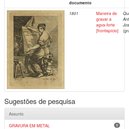
documento
1801
Maneira de
Qui
gravar a
Ant
agva-forte
Jo
[frontispício]
(gr
Sugestões de pesquisa
Assunto
GRAVURA EM METAL
1