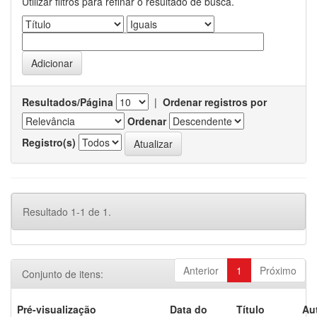
Utilizar filtros para refinar o resultado de busca.
Resultados/Página
|
Ordenar registros por
Ordenar
Registro(s)
Resultado 1-1 de 1.
Anterior
1
Próximo
Conjunto de itens:
Pré-visualização
Data do
Título
Au