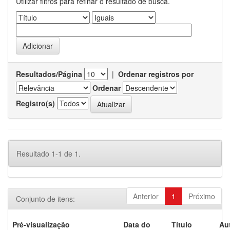
Utilizar filtros para refinar o resultado de busca.
Resultados/Página
|
Ordenar registros por
Ordenar
Registro(s)
Resultado 1-1 de 1.
Anterior
1
Próximo
Conjunto de itens:
Pré-visualização
Data do
Título
Au