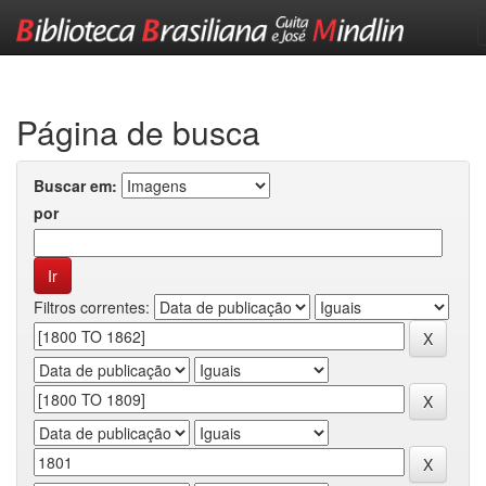
Skip
navigation
Página de busca
Buscar em:
por
Filtros correntes: