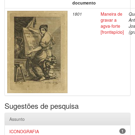
documento
1801
Maneira de
Qui
gravar a
Ant
agva-forte
Jo
[frontispício]
(gr
Sugestões de pesquisa
Assunto
ICONOGRAFIA
1