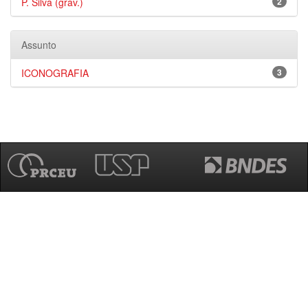
P. Silva (grav.)
2
Assunto
ICONOGRAFIA
3