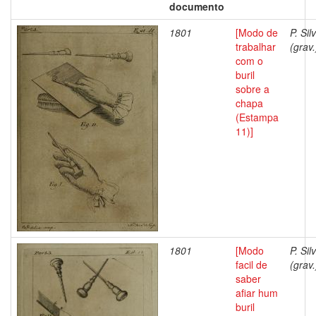
documento
1801
[Modo de
P. Sil
trabalhar
(grav.
com o
buril
sobre a
chapa
(Estampa
11)]
1801
[Modo
P. Sil
facil de
(grav.
saber
afiar hum
buril