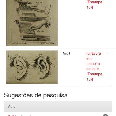
(Estampa
10)]
1801
[Gravura
-
em
maneira
de lapis
(Estampa
15)]
Sugestões de pesquisa
Autor