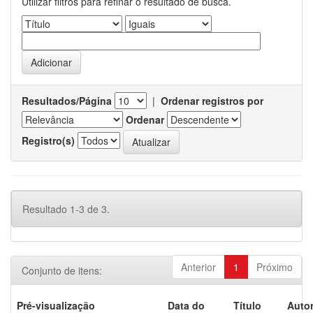
Utilizar filtros para refinar o resultado de busca.
Resultados/Página
|
Ordenar registros por
Ordenar
Registro(s)
Resultado 1-3 de 3.
Anterior
1
Próximo
Conjunto de itens:
Pré-visualização
Data do
Título
Autor