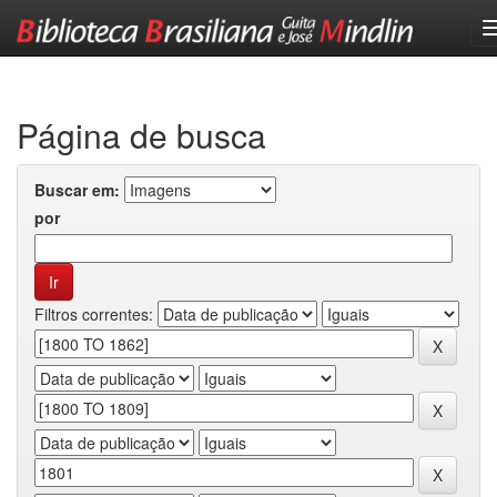
Skip
navigation
Página de busca
Buscar em:
por
Filtros correntes: