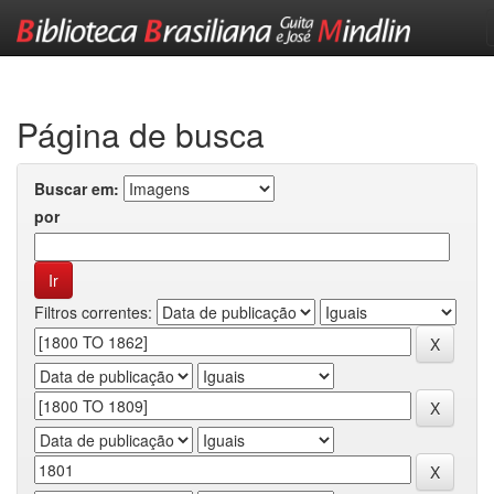
Skip
navigation
Página de busca
Buscar em:
por
Filtros correntes: