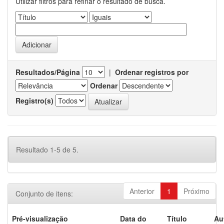
Utilizar filtros para refinar o resultado de busca.
Resultados/Página
|
Ordenar registros por
Ordenar
Registro(s)
Resultado 1-5 de 5.
Anterior
1
Próximo
Conjunto de itens:
Pré-visualização
Data do
Título
Au