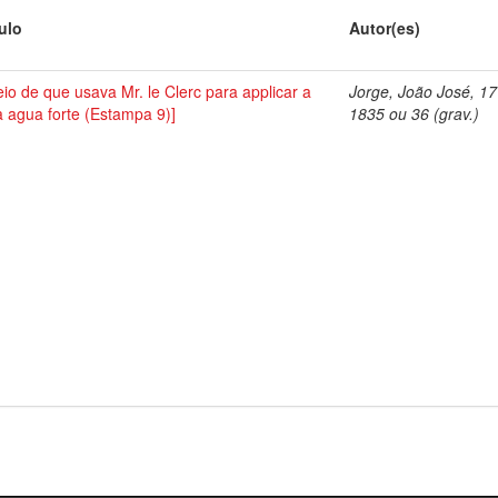
tulo
Autor(es)
io de que usava Mr. le Clerc para applicar a
Jorge, João José, 1
a agua forte (Estampa 9)]
1835 ou 36 (grav.)