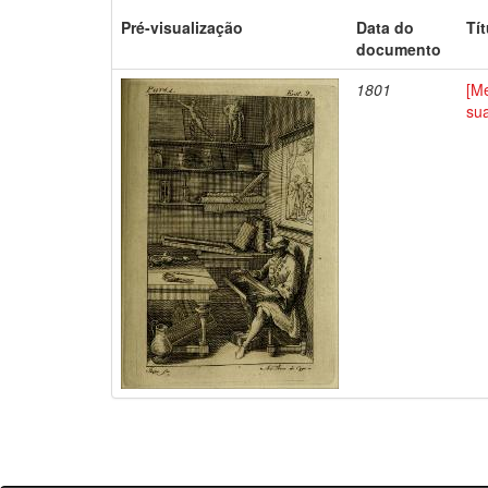
Pré-visualização
Data do
Tí
documento
1801
[Me
su