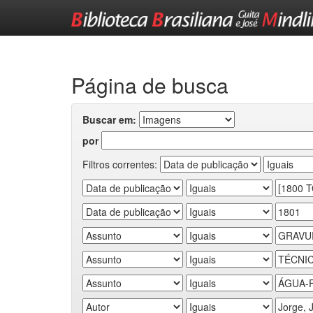
Skip
navigation
Página de busca
Buscar em:
por
Filtros correntes: