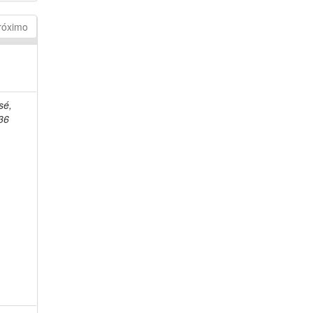
róximo
sé,
36