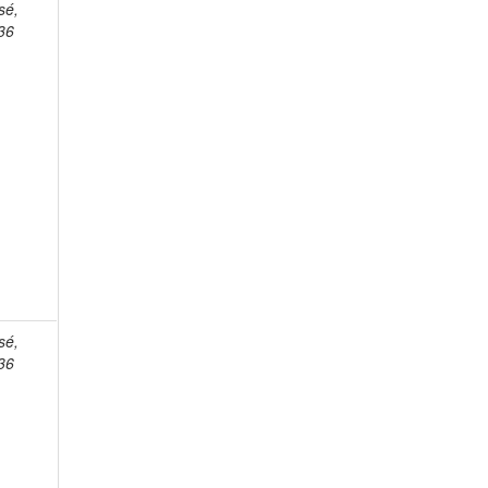
sé,
36
sé,
36