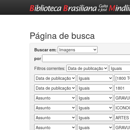
Skip
navigation
Página de busca
Buscar em:
por
Filtros correntes: