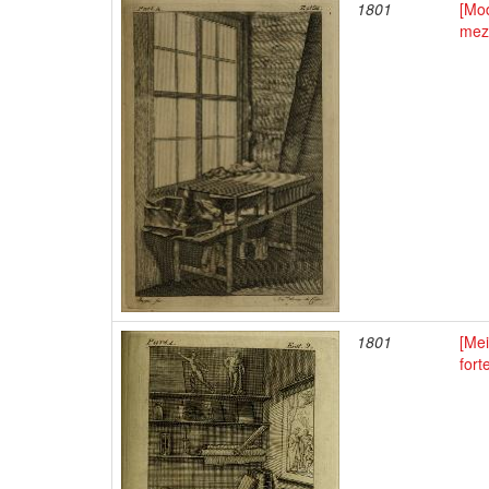
1801
[Mod
meza
1801
[Mei
fort