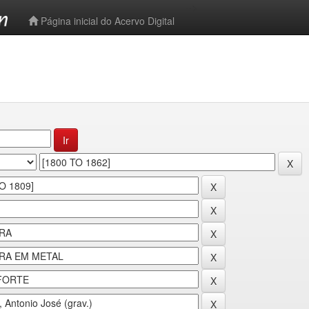
-->
Página inicial do Acervo Digital