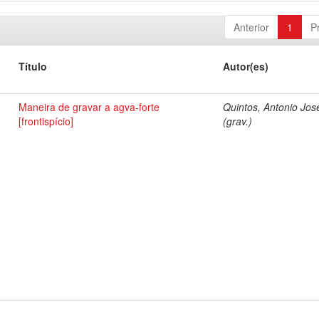
Anterior
1
P
Título
Autor(es)
Maneira de gravar a agva-forte
Quintos, Antonio Jos
[frontispício]
(grav.)