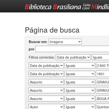
Skip
navigation
Página de busca
Buscar em:
por
Filtros correntes: