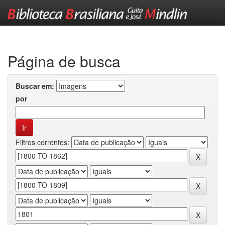
Skip
navigation
Página de busca
Buscar em:
por
Filtros correntes: