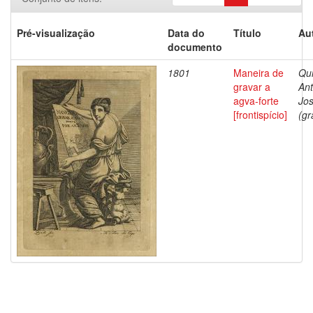
Pré-visualização
Data do
Título
Au
documento
1801
Maneira de
Qui
gravar a
Ant
agva-forte
Jo
[frontispício]
(gr