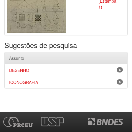
(Estampa
1)
Sugestões de pesquisa
Assunto
DESENHO
4
ICONOGRAFIA
4