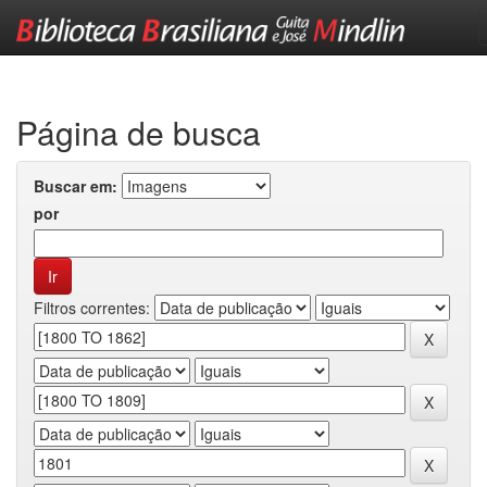
Skip
navigation
Página de busca
Buscar em:
por
Filtros correntes: