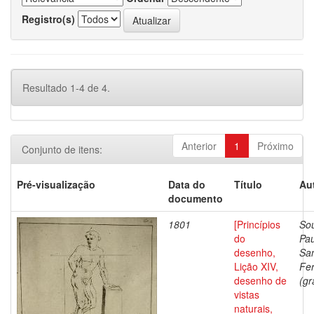
Registro(s)
Resultado 1-4 de 4.
Anterior
1
Próximo
Conjunto de itens:
Pré-visualização
Data do
Título
Au
documento
1801
[Princípios
Sou
do
Pau
desenho,
Sa
Lição XIV,
Fer
desenho de
(gr
vistas
naturais,