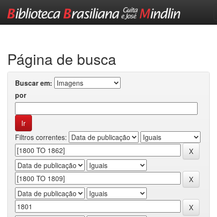
Skip
navigation
Página de busca
Buscar em:
por
Filtros correntes: