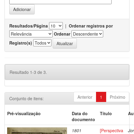
Resultados/Página
|
Ordenar registros por
Ordenar
Registro(s)
Resultado 1-3 de 3.
Anterior
1
Próximo
Conjunto de itens:
Pré-visualização
Data do
Título
Au
documento
1801
[Perspectiva
Jor