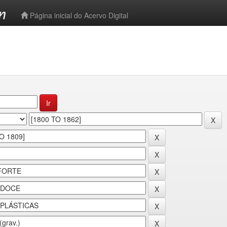
-->
Página inicial do Acervo Digital