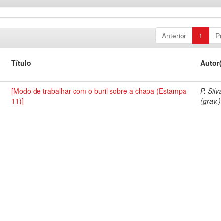
Anterior
1
P
Título
Autor
[Modo de trabalhar com o buril sobre a chapa (Estampa
P. Silv
11)]
(grav.)