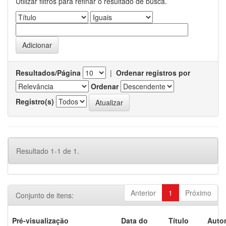
Utilizar filtros para refinar o resultado de busca.
Resultados/Página
|
Ordenar registros por
Ordenar
Registro(s)
Resultado 1-1 de 1.
Anterior
1
Próximo
Conjunto de itens:
Pré-visualização
Data do
Título
Autor