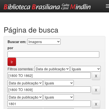
Skip
navigation
Página de busca
Buscar em:
por
Filtros correntes: