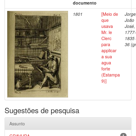
documento
1801
[Meio de
Jorge
que
João
usava
José,
Mr. le
1777-
Clerc
1835
para
36 (gr
applicar
a sua
agua
forte
(Estampa
9)]
Sugestões de pesquisa
Assunto
1