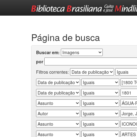
Skip
navigation
Página de busca
Buscar em:
por
Filtros correntes: