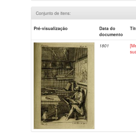
Conjunto de itens:
Pré-visualização
Data do
Tí
documento
1801
[Me
su