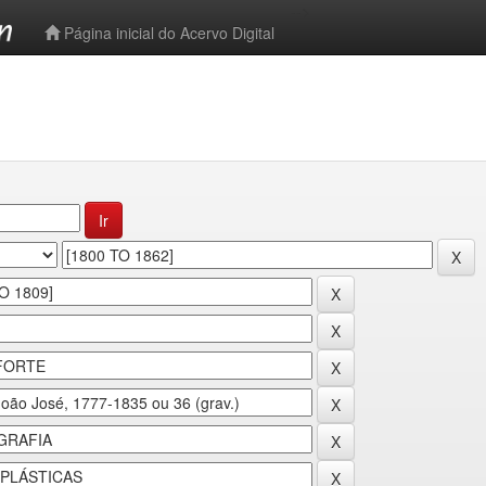
-->
Página inicial do Acervo Digital