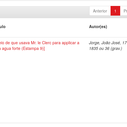
Anterior
1
P
tulo
Autor(es)
io de que usava Mr. le Clerc para applicar a
Jorge, João José, 1
a agua forte (Estampa 9)]
1835 ou 36 (grav.)