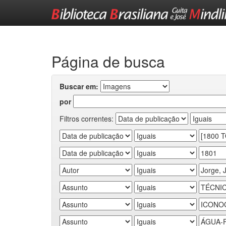
Skip
navigation
Página de busca
Buscar em:
por
Filtros correntes: