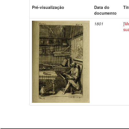
Pré-visualização
Data do
Tí
documento
1801
[Me
su