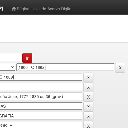
-->
Página inicial do Acervo Digital