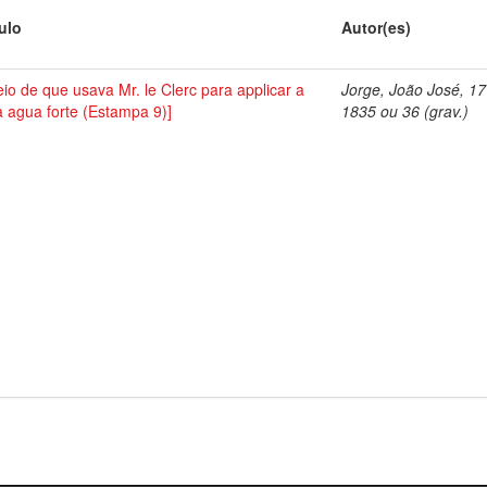
tulo
Autor(es)
io de que usava Mr. le Clerc para applicar a
Jorge, João José, 1
a agua forte (Estampa 9)]
1835 ou 36 (grav.)