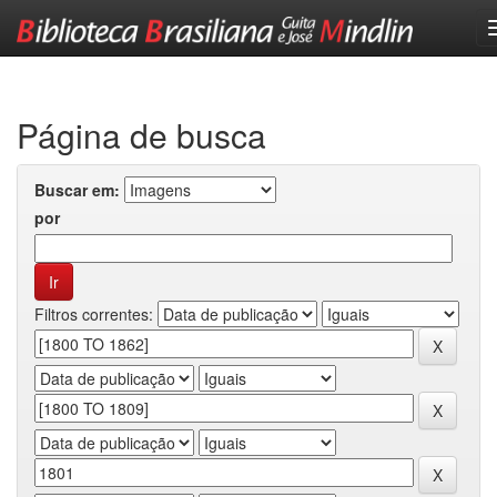
Skip
navigation
Página de busca
Buscar em:
por
Filtros correntes: