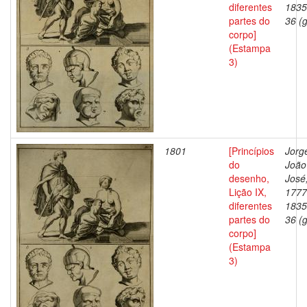
diferentes
1835
partes do
36 (g
corpo]
(Estampa
3)
1801
[Princípios
Jorg
do
João
desenho,
José
Lição IX,
1777
diferentes
1835
partes do
36 (g
corpo]
(Estampa
3)