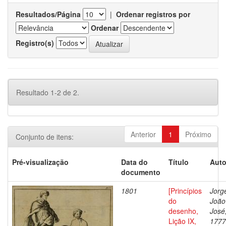
Resultados/Página
|
Ordenar registros por
Ordenar
Registro(s)
Resultado 1-2 de 2.
Anterior
1
Próximo
Conjunto de itens:
Pré-visualização
Data do
Título
Auto
documento
1801
[Princípios
Jorg
do
João
desenho,
José
Lição IX,
1777