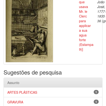
que
João
usava
José,
Mr. le
1777-
Clerc
1835
para
36 (gr
applicar
a sua
agua
forte
(Estampa
9)]
Sugestões de pesquisa
Assunto
ARTES PLÁSTICAS
1
GRAVURA
1