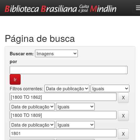
Skip
navigation
Página de busca
Buscar em:
por
Filtros correntes: