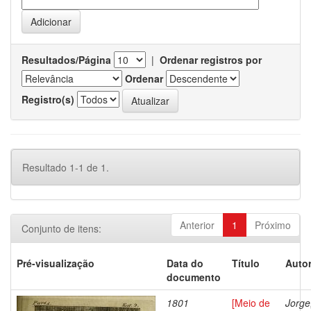
Resultados/Página
|
Ordenar registros por
Ordenar
Registro(s)
Resultado 1-1 de 1.
Anterior
1
Próximo
Conjunto de itens:
Pré-visualização
Data do
Título
Autor
documento
1801
[Meio de
Jorge