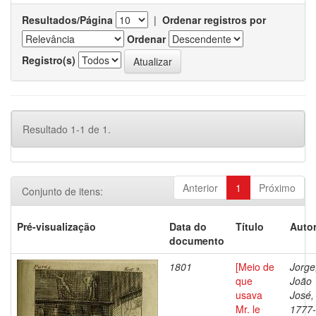
Resultados/Página
|
Ordenar registros por
Ordenar
Registro(s)
Resultado 1-1 de 1.
Anterior
1
Próximo
Conjunto de itens:
Pré-visualização
Data do
Título
Autor
documento
1801
[Meio de
Jorge
que
João
usava
José,
Mr. le
1777-