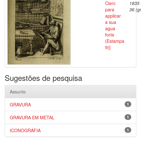
Clerc
1835
para
36 (gr
applicar
a sua
agua
forte
(Estampa
9)]
Sugestões de pesquisa
Assunto
GRAVURA
1
GRAVURA EM METAL
1
ICONOGRAFIA
1