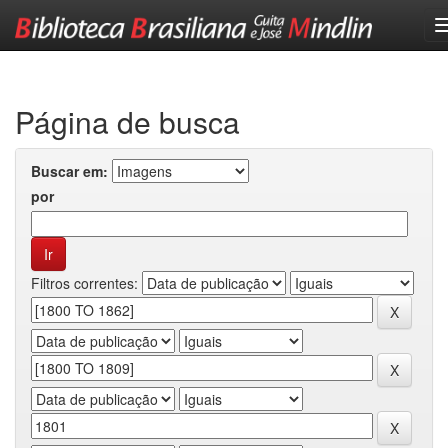
Skip
navigation
Página de busca
Buscar em:
por
Filtros correntes: