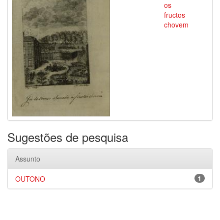
os
fructos
chovem
Sugestões de pesquisa
Assunto
OUTONO
1