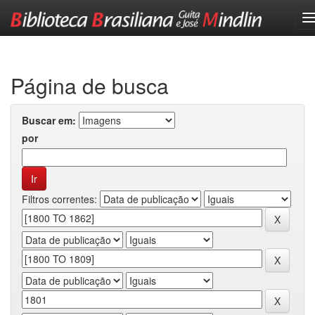
Skip
navigation
Página de busca
Buscar em:
por
Filtros correntes: