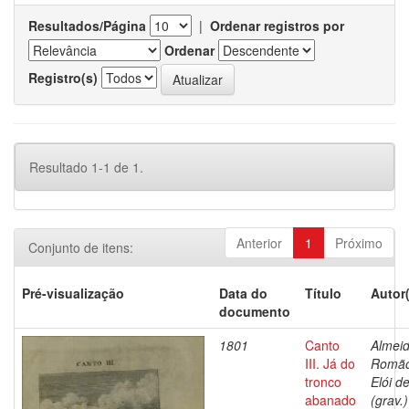
Resultados/Página
|
Ordenar registros por
Ordenar
Registro(s)
Resultado 1-1 de 1.
Anterior
1
Próximo
Conjunto de itens:
Pré-visualização
Data do
Título
Autor
documento
1801
Canto
Almeid
III. Já do
Romã
tronco
Elói d
abanado
(grav.)