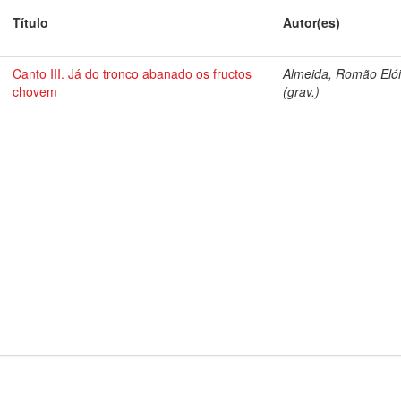
Título
Autor(es)
Canto III. Já do tronco abanado os fructos
Almeida, Romão Elói
chovem
(grav.)