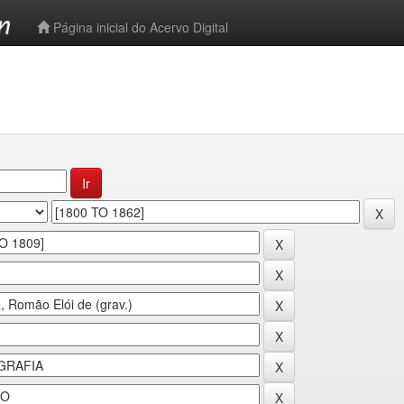
-->
Página inicial do Acervo Digital