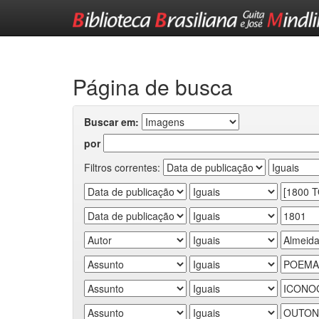
Skip
navigation
Página de busca
Buscar em:
por
Filtros correntes: