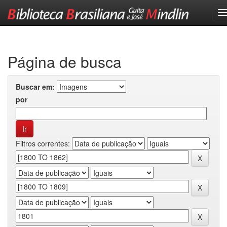
Skip
navigation
Página de busca
Buscar em:
por
Filtros correntes: