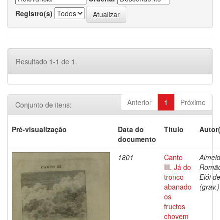
Registro(s)
Resultado 1-1 de 1.
Anterior
1
Próximo
Conjunto de itens:
Pré-visualização
Data do
Título
Autor
documento
1801
Canto
Almeid
III. Já do
Romã
tronco
Elói d
abanado
(grav.)
os
fructos
chovem