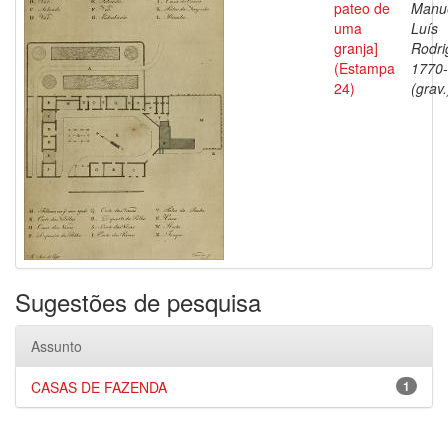
pateo de
Manu
uma
Luís
granja]
Rodri
(Estampa
1770
24)
(grav.
Sugestões de pesquisa
Assunto
CASAS DE FAZENDA
1