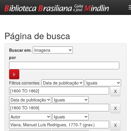
Skip
navigation
Página de busca
Buscar em:
por
Filtros correntes: