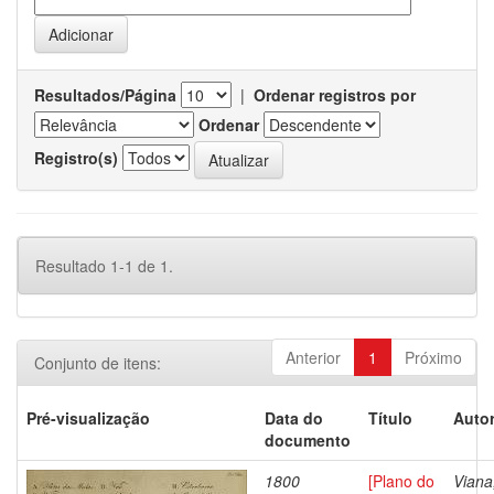
Resultados/Página
|
Ordenar registros por
Ordenar
Registro(s)
Resultado 1-1 de 1.
Anterior
1
Próximo
Conjunto de itens:
Pré-visualização
Data do
Título
Autor
documento
1800
[Plano do
Viana