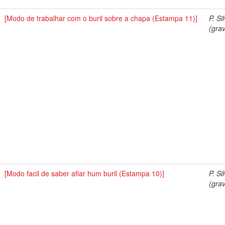
[Modo de trabalhar com o buril sobre a chapa (Estampa 11)]
P. Si
(grav
[Modo facil de saber afiar hum buril (Estampa 10)]
P. Si
(grav