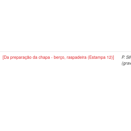
[Da preparação da chapa - berço, raspadeira (Estampa 12)]
P. Si
(grav