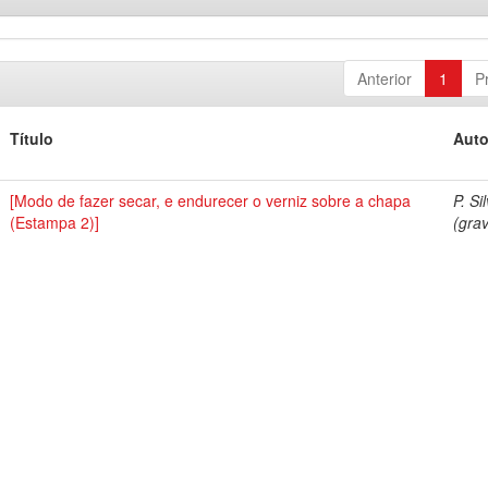
Anterior
1
P
Título
Auto
[Modo de fazer secar, e endurecer o verniz sobre a chapa
P. Si
(Estampa 2)]
(grav