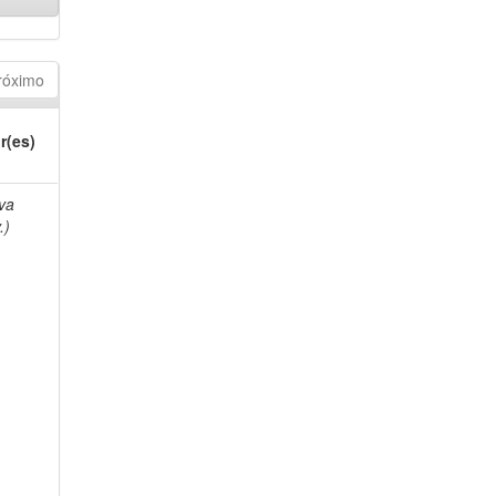
róximo
r(es)
lva
.)