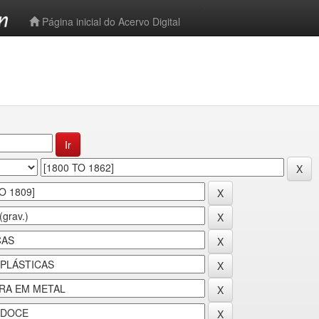
-->
Página inicial do Acervo Digital