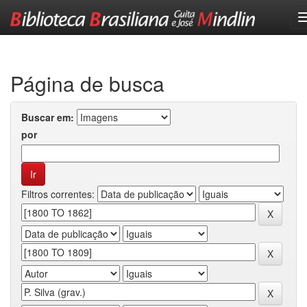
Skip
navigation
Página de busca
Buscar em:
por
Filtros correntes: