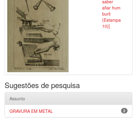
saber
afiar hum
buril
(Estampa
10)]
Sugestões de pesquisa
Assunto
GRAVURA EM METAL
2